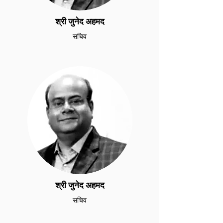
श्री जुनेद अहमद
सचिव
श्री जुनेद अहमद
सचिव