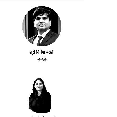
श्री दिनेश बख्शी
सीटीओ