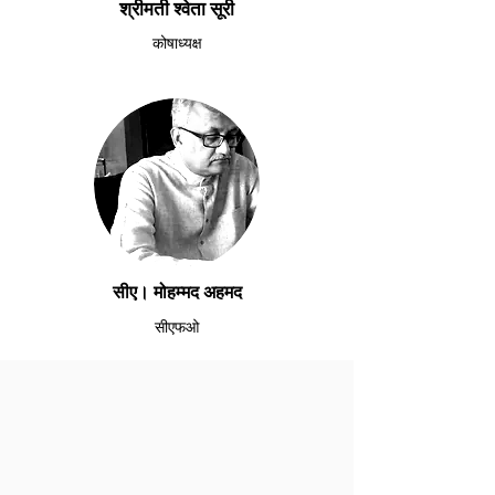
श्रीमती श्वेता सूरी
कोषाध्यक्ष
सीए। मोहम्मद अहमद
सीएफओ