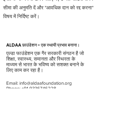
सीमा की अनुमति दें और "आवधिक दान को रद्द करना"
विषय में निर्दिष्ट करें।
ALDAA फ़ाउंडेशन - एक स्थायी प्रभाव बनाना।
एल्डा फाउंडेशन एक गैर सरकारी संगठन है जो
शिक्षा, स्वास्थ्य, समानता और स्थिरता के
माध्यम से भारत के भविष्य को सशक्त बनाने के
लिए काम कर रहा है।
Email:
info@aldaafoundation.org
Phone:
+91 9336746228
Address : CU 001, Tower No. 3,
Parsawnath Planet, Vibhuti Khand, Gomti
Nagar, Lucknow, Uttar Pradesh - 226010
मासिक अपडेट प्राप्त करें
Enter your email here